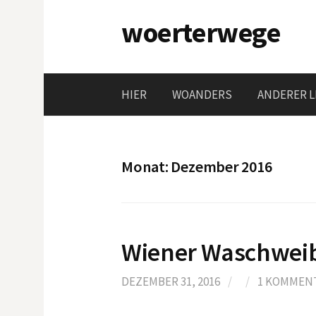
Springe
woerterwege
zum
Inhalt
HIER
WOANDERS
ANDERER L
Monat:
Dezember 2016
Wiener Waschweib
DEZEMBER 31, 2016
/
/
1 KOMMEN