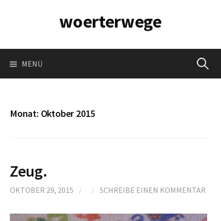
Springe
woerterwege
zum
Inhalt
Suchen
MENÜ
nach:
Monat:
Oktober 2015
Zeug.
OKTOBER 29, 2015
/
/
SCHREIBE EINEN KOMMENTAR