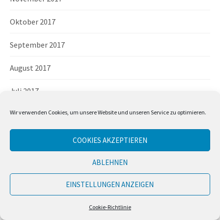
Oktober 2017
September 2017
August 2017
Juli 2017
Wir verwenden Cookies, um unsere Website und unseren Service zu optimieren.
Juni 2017
Mai 2017
COOKIES AKZEPTIEREN
April 2017
ABLEHNEN
März 2017
EINSTELLUNGEN ANZEIGEN
Februar 2017
Cookie-Richtlinie