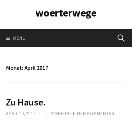
Springe
woerterwege
zum
Inhalt
Suchen
MENÜ
nach:
Monat:
April 2017
Zu Hause.
APRIL 29, 2017
/
/
SCHREIBE EINEN KOMMENTAR
.