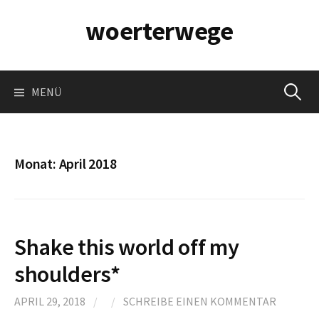
Springe
woerterwege
zum
Inhalt
Suchen
MENÜ
nach:
Monat:
April 2018
Shake this world off my
shoulders*
APRIL 29, 2018
/
/
SCHREIBE EINEN KOMMENTAR