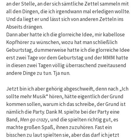
an der Stelle, an der sich sämtliche Zettel sammeln mit
all den Dingen, die ich irgendwann mal erledigen wollte.
Und da liegt er und lässt sich von anderen Zetteln ins
Abseits drängen.
Dann aber hatte ich die glorreiche Idee, mir kabellose
Kopfhörer zu wünschen, wozu hat man schließlich
Geburtstag, dummerweise hatte ich die glorreiche Idee
erst zwei Tage vor dem Geburtstag und der MMM hatte
in diesen zwei Tagen völlig überraschend zweitausend
andere Dinge zu tun. Tja nun.
Jetzt bin ich aber gehörig abgeschweift, denn nach „Ich
sollte mehr Musik“ hören, hätte eigentlich der Grund
kommen sollen, warum ich das schreibe, der Grund ist
nämlich die Party. Dank M. spielte bei der Party eine
Band,
Men go crazy
, und die spielten richtig gut, es
machte großen Spaß, ihnen zuzuhören. Fast ein
bisschen zu laut spielten sie, aber das darf ich jetzt