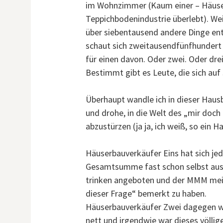
im Wohnzimmer (Kaum einer – Häuserb
Teppichbodenindustrie überlebt). Wei
über siebentausend andere Dinge en
schaut sich zweitausendfünfhundert 
für einen davon. Oder zwei. Oder dre
Bestimmt gibt es Leute, die sich auf
Überhaupt wandle ich in dieser Haus
und drohe, in die Welt des „mir doch 
abzustürzen (ja ja, ich weiß, so ein 
Häuserbauverkäufer Eins hat sich jed
Gesamtsumme fast schon selbst ausg
trinken angeboten und der MMM meint
dieser Frage“ bemerkt zu haben.
Häuserbauverkäufer Zwei dagegen war
nett und irgendwie war dieses völlig