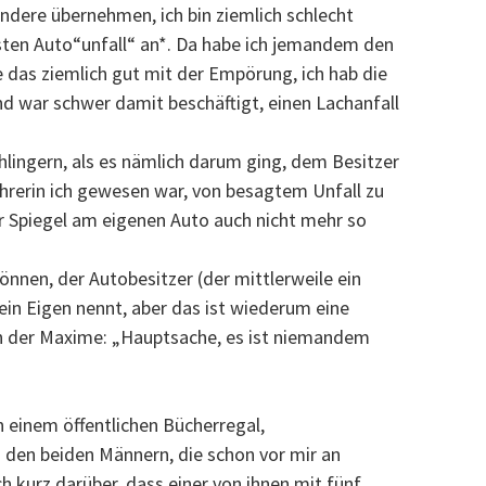
dere übernehmen, ich bin ziemlich schlecht
sten Auto“unfall“ an*. Da habe ich jemandem den
 das ziemlich gut mit der Empörung, ich hab die
d war schwer damit beschäftigt, einen Lachanfall
hlingern, als es nämlich darum ging, dem Besitzer
ahrerin ich gewesen war, von besagtem Unfall zu
er Spiegel am eigenen Auto auch nicht mehr so
önnen, der Autobesitzer (der mittlerweile ein
sein Eigen nennt, aber das ist wiederum eine
ch der Maxime: „Hauptsache, es ist niemandem
 einem öffentlichen Bücherregal,
 den beiden Männern, die schon vor mir an
 kurz darüber, dass einer von ihnen mit fünf