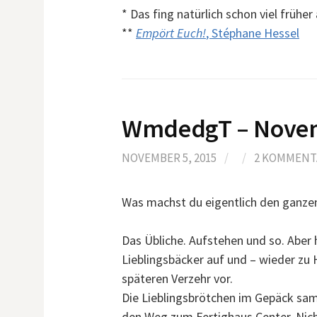
* Das fing natürlich schon viel früher 
**
Empört Euch!
, Stéphane Hessel
WmdedgT – Novem
NOVEMBER 5, 2015
/
/
2 KOMMENT
Was machst du eigentlich den ganze
Das Übliche. Aufstehen und so. Aber
Lieblingsbäcker auf und – wieder zu 
späteren Verzehr vor.
Die Lieblingsbrötchen im Gepäck sa
den Weg zum Fertighaus Center. Nicht