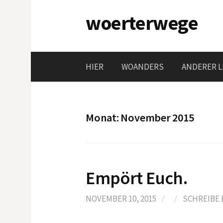
Springe
woerterwege
zum
Inhalt
HIER
WOANDERS
ANDERER L
Monat:
November 2015
Empört Euch.
NOVEMBER 10, 2015
/
/
SCHREIBE