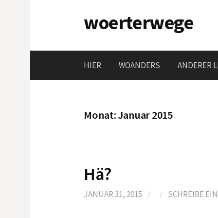
Springe
woerterwege
zum
Inhalt
HIER
WOANDERS
ANDERER L
Monat:
Januar 2015
Hä?
JANUAR 31, 2015
/
/
SCHREIBE EI