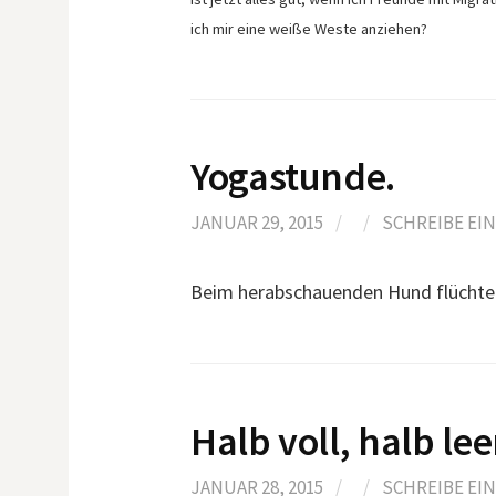
ich mir eine weiße Weste anziehen?
Yogastunde.
JANUAR 29, 2015
/
/
SCHREIBE EI
Beim herabschauenden Hund flüchtet
Halb voll, halb lee
JANUAR 28, 2015
/
/
SCHREIBE EI