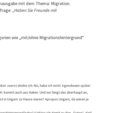
enausgabe mit dem Thema: Migration.
mfrage:
„Haben Sie Freunde mit
gorien wie „mit/ohne Migrationshintergrund“
 Aber zuerst denke ich: Nö, habe ich nicht. Irgendwann später
r. H. kommt auch aus Italien. Und wo fängt das überhaupt an,
nst in Ungarn zu Hause waren? Apropos Ungarn, da wären ja
ationshintergrund habe? Gehöre ich damit zu den „Guten“, darf