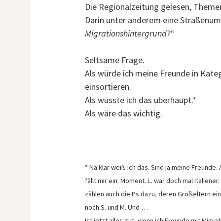
Die Regionalzeitung gelesen, Them
Darin unter anderem eine Straßenu
Migrationshintergrund?“
Seltsame Frage.
Als würde ich meine Freunde in Kate
einsortieren.
Als wüsste ich das überhaupt.*
Als wäre das wichtig.
* Na klar weiß ich das. Sind ja meine Freunde.
fällt mir ein: Moment. L. war doch mal Italiene
zählen auch die Ps dazu, deren Großeltern ei
noch S. und M. Und …
Ist jetzt alles gut, wenn ich Freunde mit Migr