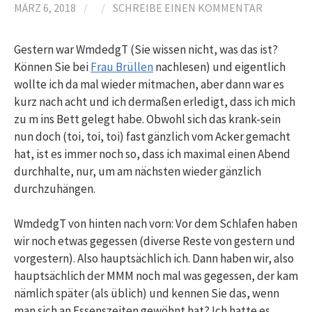
MÄRZ 6, 2018
/
/
SCHREIBE EINEN KOMMENTAR
Gestern war WmdedgT (Sie wissen nicht, was das ist?
Können Sie bei
Frau Brüllen
nachlesen) und eigentlich
wollte ich da mal wieder mitmachen, aber dann war es
kurz nach acht und ich dermaßen erledigt, dass ich mich
zu m ins Bett gelegt habe. Obwohl sich das krank-sein
nun doch (toi, toi, toi) fast gänzlich vom Acker gemacht
hat, ist es immer noch so, dass ich maximal einen Abend
durchhalte, nur, um am nächsten wieder gänzlich
durchzuhängen.
WmdedgT von hinten nach vorn: Vor dem Schlafen haben
wir noch etwas gegessen (diverse Reste von gestern und
vorgestern). Also hauptsächlich ich. Dann haben wir, also
hauptsächlich der MMM noch mal was gegessen, der kam
nämlich später (als üblich) und kennen Sie das, wenn
man sich an Essenszeiten gewöhnt hat? Ich hatte es