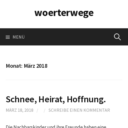
Springe
woerterwege
zum
Inhalt
Suchen
MENÜ
nach:
Monat:
März 2018
Schnee, Heirat, Hoffnung.
MÄRZ 18, 2018
/
/
SCHREIBE EINEN KOMMENTAR
Die Nachbarskinder und ihre Freunde haben eine