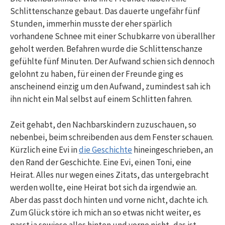
Schlittenschanze gebaut. Das dauerte ungefähr fünf
Stunden, immerhin musste der eher spärlich
vorhandene Schnee mit einer Schubkarre von überallher
geholt werden. Befahren wurde die Schlittenschanze
gefühlte fünf Minuten. Der Aufwand schien sich dennoch
gelohnt zu haben, für einen der Freunde ging es
anscheinend einzig um den Aufwand, zumindest sah ich
ihn nicht ein Mal selbst auf einem Schlitten fahren.
Zeit gehabt, den Nachbarskindern zuzuschauen, so
nebenbei, beim schreibenden aus dem Fenster schauen.
Kürzlich eine Evi in
die Geschichte
hineingeschrieben, an
den Rand der Geschichte. Eine Evi, einen Toni, eine
Heirat. Alles nur wegen eines Zitats, das untergebracht
werden wollte, eine Heirat bot sich da irgendwie an.
Aber das passt doch hinten und vorne nicht, dachte ich.
Zum Glück störe ich mich an so etwas nicht weiter, es
passt ja sowieso alles hinten und vorne nicht, das ist