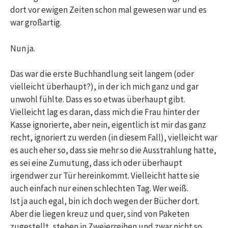
dort vor ewigen Zeiten schon mal gewesen war und es
war großartig.
Nun ja.
Das war die erste Buchhandlung seit langem (oder
vielleicht überhaupt?), in der ich mich ganz und gar
unwohl fühlte. Dass es so etwas überhaupt gibt.
Vielleicht lag es daran, dass mich die Frau hinter der
Kasse ignorierte, aber nein, eigentlich ist mir das ganz
recht, ignoriert zu werden (in diesem Fall), vielleicht war
es auch eher so, dass sie mehr so die Ausstrahlung hatte,
es sei eine Zumutung, dass ich oder überhaupt
irgendwer zur Tür hereinkommt. Vielleicht hatte sie
auch einfach nur einen schlechten Tag. Wer weiß.
Ist ja auch egal, bin ich doch wegen der Bücher dort.
Aber die liegen kreuz und quer, sind von Paketen
zugestellt, stehen in Zweierreihen und zwar nicht so,