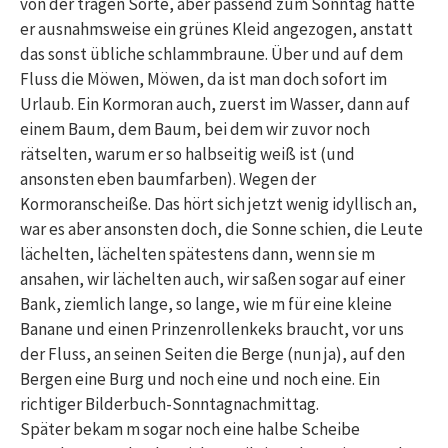
von der trägen Sorte, aber passend zum Sonntag hatte
er ausnahmsweise ein grünes Kleid angezogen, anstatt
das sonst übliche schlammbraune. Über und auf dem
Fluss die Möwen, Möwen, da ist man doch sofort im
Urlaub. Ein Kormoran auch, zuerst im Wasser, dann auf
einem Baum, dem Baum, bei dem wir zuvor noch
rätselten, warum er so halbseitig weiß ist (und
ansonsten eben baumfarben). Wegen der
Kormoranscheiße. Das hört sich jetzt wenig idyllisch an,
war es aber ansonsten doch, die Sonne schien, die Leute
lächelten, lächelten spätestens dann, wenn sie m
ansahen, wir lächelten auch, wir saßen sogar auf einer
Bank, ziemlich lange, so lange, wie m für eine kleine
Banane und einen Prinzenrollenkeks braucht, vor uns
der Fluss, an seinen Seiten die Berge (nun ja), auf den
Bergen eine Burg und noch eine und noch eine. Ein
richtiger Bilderbuch-Sonntagnachmittag.
Später bekam m sogar noch eine halbe Scheibe