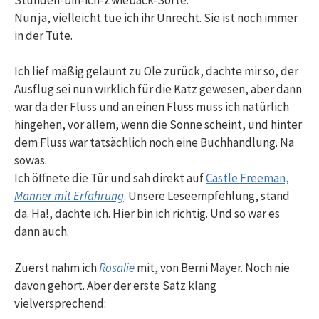
Nun ja, vielleicht tue ich ihr Unrecht. Sie ist noch immer
in der Tüte.
Ich lief mäßig gelaunt zu Ole zurück, dachte mir so, der
Ausflug sei nun wirklich für die Katz gewesen, aber dann
war da der Fluss und an einen Fluss muss ich natürlich
hingehen, vor allem, wenn die Sonne scheint, und hinter
dem Fluss war tatsächlich noch eine Buchhandlung. Na
sowas.
Ich öffnete die Tür und sah direkt auf
Castle Freeman,
Männer mit Erfahrung
. Unsere Leseempfehlung, stand
da. Ha!, dachte ich. Hier bin ich richtig. Und so war es
dann auch.
Zuerst nahm ich
Rosalie
mit, von Berni Mayer. Noch nie
davon gehört. Aber der erste Satz klang
vielversprechend: