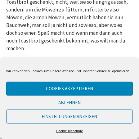
Toastbrot geschenkt, nicht, weil sie so hungrig aussah,
sondern um die Möwen zu füttern, m fütterte also
Möwen, die armen Möwen, vermutlich haben sie nun
Bauchweh, man soll ja nicht und sowieso, aber wo es
doch so einen Spaß macht und wenn man dann auch
noch Toastbrot geschenkt bekommt, was will man da
machen.
Dann fuhren wir wieder nach Hause und ich dachte schon
wieder, wie anstrengend, wegen dem Abendessen, aber
Wir verwenden Cookies, um unsere Website und unseren Service zu optimieren.
auch das ging leichter als gedacht und danach konnte
ich sogar auf der Couch in meine neu gekauften Bücher
COOKIES AKZEPTIEREN
hineinlesen.
ABLEHNEN
Der Tag endet bisher also ganz ohne Zähigkeit, ich habe
EINSTELLUNGEN ANZEIGEN
sie irgendwann abgestreift, auf der Buchmesse oder
vielleicht hat sie auch der Fluss davongetragen, auf
Cookie-Richtlinie
einmal war sie fort und da darf sie gern bleiben.