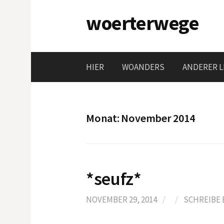
Springe
woerterwege
zum
Inhalt
HIER
WOANDERS
ANDERER L
Monat:
November 2014
*seufz*
NOVEMBER 29, 2014
/
/
SCHREIBE