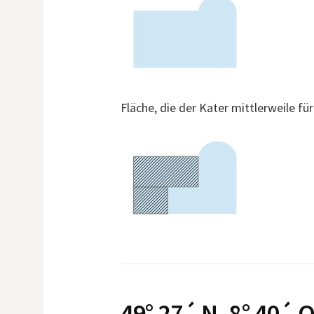
Fläche, die der Kater mittlerweile fü
49° 27´ N, 8° 40´ 