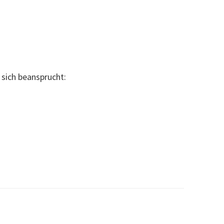
r sich beansprucht:
O