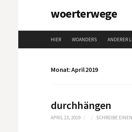
Springe
woerterwege
zum
Inhalt
HIER
WOANDERS
ANDERER L
Monat:
April 2019
durchhängen
APRIL 23, 2019
/
/
SCHREIBE EINE