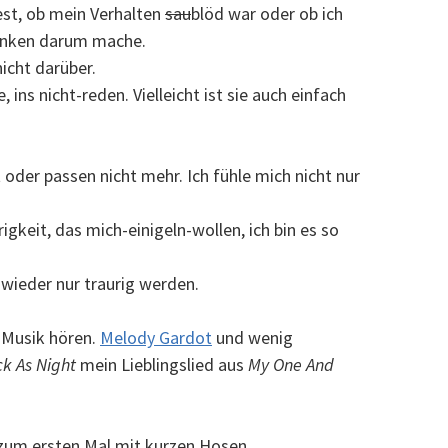
est, ob mein Verhalten
sau
blöd war oder ob ich
edanken darum mache.
icht darüber.
e, ins nicht-reden. Vielleicht ist sie auch einfach
der passen nicht mehr. Ich fühle mich nicht nur
igkeit, das mich-einigeln-wollen, ich bin es so
wieder nur traurig werden.
 Musik hören.
Melody Gardot
und wenig
ck As Night
mein Lieblingslied aus
My One And
, zum ersten Mal mit kurzen Hosen