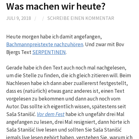
Was machen wir heute?
JULI 9, 2018
/
/
SCHREIBE EINEN KOMMENTAR
Heute morgen habe ich damit angefangen,
Bachmannpreistexte nachzuhören
. Und zwar mit Bov
Bjergs Text
SERPENTINEN
.
Gerade habe ich den Text auch noch mal nachgelesen,
um die Stelle zu finden, die ich gleich zitieren will. Beim
Nachlesen habe ich dann aber zuallererst festgestellt,
dass es (natürlich) etwas ganz anderes ist, einen Text
vorgelesen zu bekommen und dann auch noch vom
Autor. Das sollte ich eigentlich wissen, spätestens seit
Saša Stanišić.
Vor dem Fest
habe ich ungefähr drei Mal
angefangen zu lesen, drei Mal resigniert, dann hörte ich
Saša Stanišić live lesen und sollten Sie Saša Stanišić
jemals live lesen gehört haben, verstehen Sie, warum ich