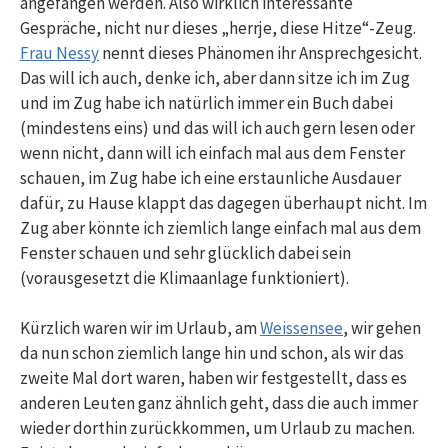
angefangen werden. Also wirklich interessante
Gespräche, nicht nur dieses „herrje, diese Hitze“-Zeug.
Frau Nessy
nennt dieses Phänomen ihr Ansprechgesicht.
Das will ich auch, denke ich, aber dann sitze ich im Zug
und im Zug habe ich natürlich immer ein Buch dabei
(mindestens eins) und das will ich auch gern lesen oder
wenn nicht, dann will ich einfach mal aus dem Fenster
schauen, im Zug habe ich eine erstaunliche Ausdauer
dafür, zu Hause klappt das dagegen überhaupt nicht. Im
Zug aber könnte ich ziemlich lange einfach mal aus dem
Fenster schauen und sehr glücklich dabei sein
(vorausgesetzt die Klimaanlage funktioniert).
Kürzlich waren wir im Urlaub, am
Weissensee
, wir gehen
da nun schon ziemlich lange hin und schon, als wir das
zweite Mal dort waren, haben wir festgestellt, dass es
anderen Leuten ganz ähnlich geht, dass die auch immer
wieder dorthin zurückkommen, um Urlaub zu machen.