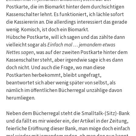
Postkarte, die im Biomarkt hinter dem durchsichtigen
Kassenschalter lehnt. Es funktioniert, ich lächle sofort
die Kassiererin an. Die allerdings interessiert das gerade
wenig. Komisch, ist doch ein Biomarkt.
Hübsche Postkarte, will ich sagen und das zählte dann
vielleicht sogar als
Einfach mal … jemandem etwas
Nettes sagen
, was auf der zweiten Postkarte hinter dem
Kassenschalter steht, aber irgendwie sage ich es dann
doch nicht. Und auch die Frage, wo man diese
Postkarten herbekommt, bleibt ungefragt,
beantwortet sich aber wenig später von selbst, als
nämlich im öffentlichen Bücherregal unzählige davon
herumliegen.
Neben dem Bücherregal steht die Smalltalk-(Sitz)-Bank
und da fällt es mir wieder ein, der Artikel in der Zeitung,
feierliche Eröffnung dieser Bank, man möge doch einfach
mal wieder mit jemandem reden, ob man den nun kennt