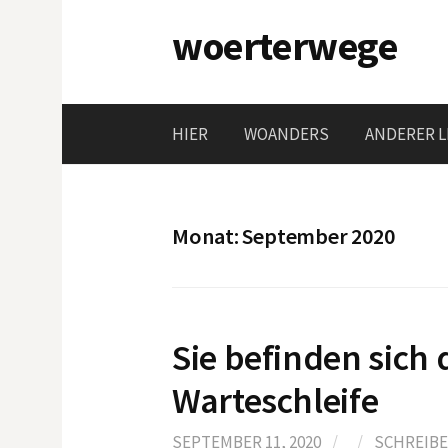
Springe
woerterwege
zum
Inhalt
HIER
WOANDERS
ANDERER L
Monat:
September 2020
Sie befinden sich 
Warteschleife
SEPTEMBER 11, 2020
/
/
SCHREIB