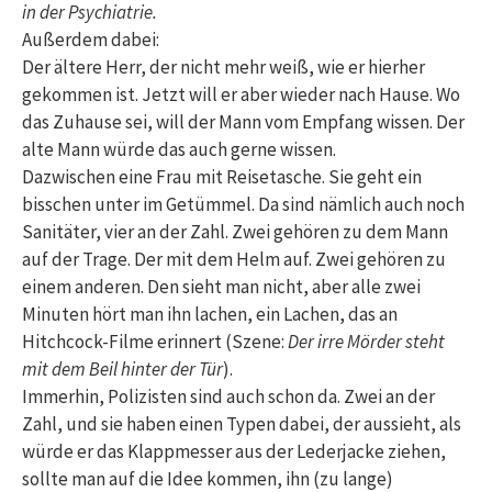
in der Psychiatrie.
Außerdem dabei:
Der ältere Herr, der nicht mehr weiß, wie er hierher
gekommen ist. Jetzt will er aber wieder nach Hause. Wo
das Zuhause sei, will der Mann vom Empfang wissen. Der
alte Mann würde das auch gerne wissen.
Dazwischen eine Frau mit Reisetasche. Sie geht ein
bisschen unter im Getümmel. Da sind nämlich auch noch
Sanitäter, vier an der Zahl. Zwei gehören zu dem Mann
auf der Trage. Der mit dem Helm auf. Zwei gehören zu
einem anderen. Den sieht man nicht, aber alle zwei
Minuten hört man ihn lachen, ein Lachen, das an
Hitchcock-Filme erinnert (Szene:
Der irre Mörder steht
mit dem Beil hinter der Tür
).
Immerhin, Polizisten sind auch schon da. Zwei an der
Zahl, und sie haben einen Typen dabei, der aussieht, als
würde er das Klappmesser aus der Lederjacke ziehen,
sollte man auf die Idee kommen, ihn (zu lange)