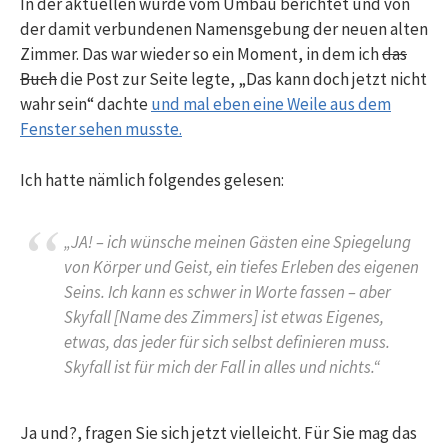
In der aktuellen wurde vom Umbau berichtet und von
der damit verbundenen Namensgebung der neuen alten
Zimmer. Das war wieder so ein Moment, in dem ich
das
Buch
die Post zur Seite legte, „Das kann doch jetzt nicht
wahr sein“ dachte
und mal eben eine Weile aus dem
Fenster sehen musste.
Ich hatte nämlich folgendes gelesen:
„JA! – ich wünsche meinen Gästen eine Spiegelung
von Körper und Geist, ein tiefes Erleben des eigenen
Seins. Ich kann es schwer in Worte fassen – aber
Skyfall [Name des Zimmers] ist etwas Eigenes,
etwas, das jeder für sich selbst definieren muss.
Skyfall ist für mich der Fall in alles und nichts.“
Ja und?, fragen Sie sich jetzt vielleicht. Für Sie mag das