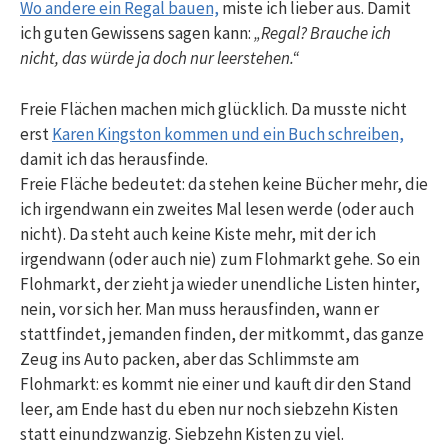
Wo andere ein Regal bauen,
miste ich lieber aus. Damit
ich guten Gewissens sagen kann:
„Regal? Brauche ich
nicht, das würde ja doch nur leerstehen.“
Freie Flächen machen mich glücklich. Da musste nicht
erst
Karen Kingston kommen und ein Buch schreiben,
damit ich das herausfinde.
Freie Fläche bedeutet: da stehen keine Bücher mehr, die
ich irgendwann ein zweites Mal lesen werde (oder auch
nicht). Da steht auch keine Kiste mehr, mit der ich
irgendwann (oder auch nie) zum Flohmarkt gehe. So ein
Flohmarkt, der zieht ja wieder unendliche Listen hinter,
nein, vor sich her. Man muss herausfinden, wann er
stattfindet, jemanden finden, der mitkommt, das ganze
Zeug ins Auto packen, aber das Schlimmste am
Flohmarkt: es kommt nie einer und kauft dir den Stand
leer, am Ende hast du eben nur noch siebzehn Kisten
statt einundzwanzig. Siebzehn Kisten zu viel.