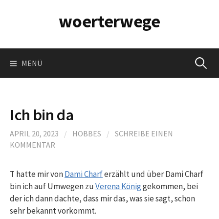
Springe
woerterwege
zum
Inhalt
Suchen
MENÜ
nach:
Ich bin da
APRIL 20, 2023
/
HOBBES
/
SCHREIBE EINEN
KOMMENTAR
T hatte mir von
Dami Charf
erzählt und über Dami Charf
bin ich auf Umwegen zu
Verena König
gekommen, bei
der ich dann dachte, dass mir das, was sie sagt, schon
sehr bekannt vorkommt.