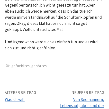
Gegenüber tatsächlich Wichtigeres zu tun hat. Aber
eben auch: Ich werde merken, dass ich das tue. Ich
werde mir verständnisvoll auf die Schulter klopfen und
sagen: Okay, dieses Mal hat es noch nicht so gut
geklappt. Vielleicht nächstes Mal.
Und irgendwann werde ich es einfach tun und es wird
sich gut und richtig anfühlen.
gefuehltes
,
gehörtes
Beitrags-
ÄLTERER BEITRAG
NEUERER BEITRAG
Was ich will
Von Seemännern,
Navigation
Lebensaufgaben und der