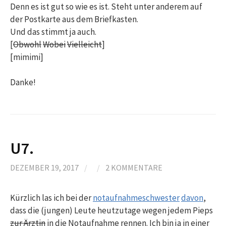
Denn es ist gut so wie es ist. Steht unter anderem auf
der Postkarte aus dem Briefkasten.
Und das stimmt ja auch.
[
Obwohl
Wobei
Vielleicht
]
[mimimi]
Danke!
U7.
DEZEMBER 19, 2017
/
/
2 KOMMENTARE
Kürzlich las ich bei der
notaufnahmeschwester
davon
,
dass die (jungen) Leute heutzutage wegen jedem Pieps
zur Ärztin
in die Notaufnahme rennen. Ich bin ja in einer