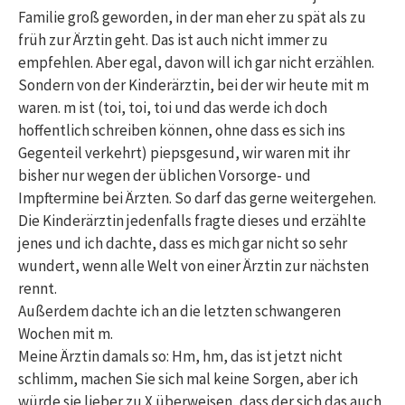
Familie groß geworden, in der man eher zu spät als zu
früh zur Ärztin geht. Das ist auch nicht immer zu
empfehlen. Aber egal, davon will ich gar nicht erzählen.
Sondern von der Kinderärztin, bei der wir heute mit m
waren. m ist (toi, toi, toi und das werde ich doch
hoffentlich schreiben können, ohne dass es sich ins
Gegenteil verkehrt) piepsgesund, wir waren mit ihr
bisher nur wegen der üblichen Vorsorge- und
Impftermine bei Ärzten. So darf das gerne weitergehen.
Die Kinderärztin jedenfalls fragte dieses und erzählte
jenes und ich dachte, dass es mich gar nicht so sehr
wundert, wenn alle Welt von einer Ärztin zur nächsten
rennt.
Außerdem dachte ich an die letzten schwangeren
Wochen mit m.
Meine Ärztin damals so: Hm, hm, das ist jetzt nicht
schlimm, machen Sie sich mal keine Sorgen, aber ich
würde sie lieber zu X überweisen, dass der sich das auch