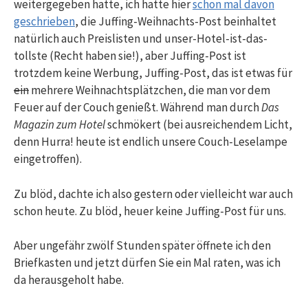
weitergegeben hatte, ich hatte hier
schon mal davon
geschrieben
, die Juffing-Weihnachts-Post beinhaltet
natürlich auch Preislisten und unser-Hotel-ist-das-
tollste (Recht haben sie!), aber Juffing-Post ist
trotzdem keine Werbung, Juffing-Post, das ist etwas für
ein
mehrere Weihnachtsplätzchen, die man vor dem
Feuer auf der Couch genießt. Während man durch
Das
Magazin zum Hotel
schmökert (bei ausreichendem Licht,
denn Hurra! heute ist endlich unsere Couch-Leselampe
eingetroffen).
Zu blöd, dachte ich also gestern oder vielleicht war auch
schon heute. Zu blöd, heuer keine Juffing-Post für uns.
Aber ungefähr zwölf Stunden später öffnete ich den
Briefkasten und jetzt dürfen Sie ein Mal raten, was ich
da herausgeholt habe.