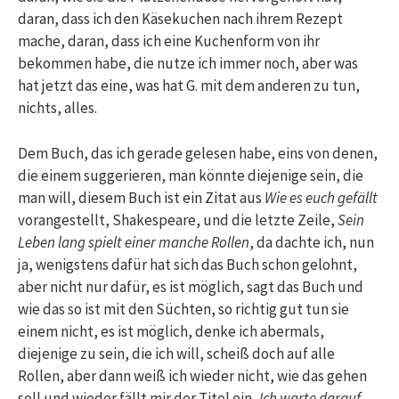
daran, dass ich den Käsekuchen nach ihrem Rezept
mache, daran, dass ich eine Kuchenform von ihr
bekommen habe, die nutze ich immer noch, aber was
hat jetzt das eine, was hat G. mit dem anderen zu tun,
nichts, alles.
Dem Buch, das ich gerade gelesen habe, eins von denen,
die einem suggerieren, man könnte diejenige sein, die
man will, diesem Buch ist ein Zitat aus
Wie es euch gefällt
vorangestellt, Shakespeare, und die letzte Zeile,
Sein
Leben lang spielt einer manche Rollen
, da dachte ich, nun
ja, wenigstens dafür hat sich das Buch schon gelohnt,
aber nicht nur dafür, es ist möglich, sagt das Buch und
wie das so ist mit den Süchten, so richtig gut tun sie
einem nicht, es ist möglich, denke ich abermals,
diejenige zu sein, die ich will, scheiß doch auf alle
Rollen, aber dann weiß ich wieder nicht, wie das gehen
soll und wieder fällt mir der Titel ein,
Ich warte darauf,