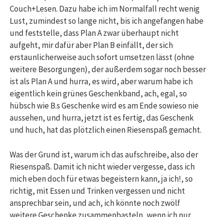
Couch+Lesen. Dazu habe ich im Normalfall recht wenig
Lust, zumindest so lange nicht, bis ich angefangen habe
und feststelle, dass Plan A zwar überhaupt nicht
aufgeht, mir dafür aber Plan B einfällt, der sich
erstaunlicherweise auch sofort umsetzen lässt (ohne
weitere Besorgungen), der außerdem sogar noch besser
ist als Plan A und hurra, es wird, aber warum habe ich
eigentlich kein grünes Geschenkband, ach, egal, so
hübsch wie B.s Geschenke wird es am Ende sowieso nie
aussehen, und hurra, jetzt ist es fertig, das Geschenk
und huch, hat das plötzlich einen Riesenspaß gemacht.
Was der Grund ist, warum ich das aufschreibe, also der
Riesenspaß. Damit ich nicht wieder vergesse, dass ich
mich eben doch für etwas begeistern kann, ja ich!, so
richtig, mit Essen und Trinken vergessen und nicht
ansprechbar sein, und ach, ich könnte noch zwölf
weitere Geschenke zusammenbasteln, wenn ich nur