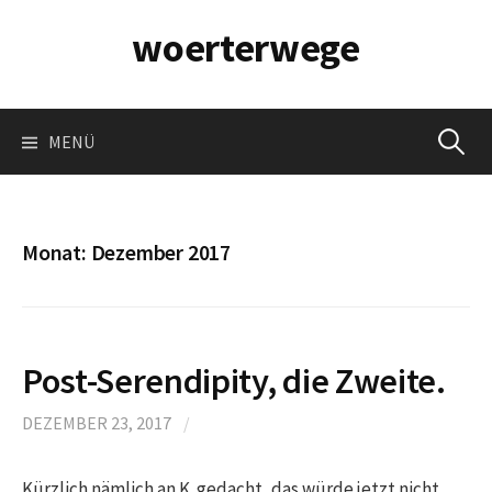
Springe
woerterwege
zum
Inhalt
Suchen
MENÜ
nach:
Monat:
Dezember 2017
Post-Serendipity, die Zweite.
DEZEMBER 23, 2017
/
Kürzlich nämlich an K. gedacht, das würde jetzt nicht