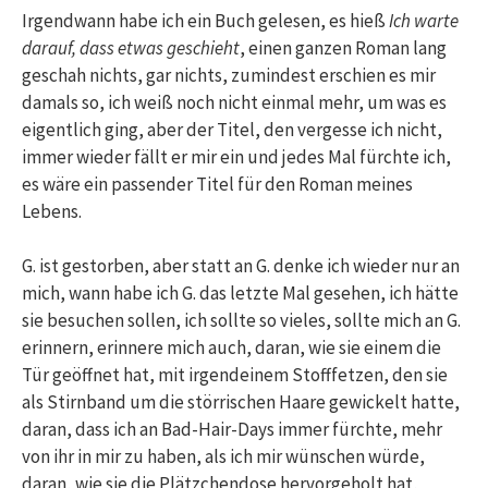
Irgendwann habe ich ein Buch gelesen, es hieß
Ich warte
darauf, dass etwas geschieht
, einen ganzen Roman lang
geschah nichts, gar nichts, zumindest erschien es mir
damals so, ich weiß noch nicht einmal mehr, um was es
eigentlich ging, aber der Titel, den vergesse ich nicht,
immer wieder fällt er mir ein und jedes Mal fürchte ich,
es wäre ein passender Titel für den Roman meines
Lebens.
G. ist gestorben, aber statt an G. denke ich wieder nur an
mich, wann habe ich G. das letzte Mal gesehen, ich hätte
sie besuchen sollen, ich sollte so vieles, sollte mich an G.
erinnern, erinnere mich auch, daran, wie sie einem die
Tür geöffnet hat, mit irgendeinem Stofffetzen, den sie
als Stirnband um die störrischen Haare gewickelt hatte,
daran, dass ich an Bad-Hair-Days immer fürchte, mehr
von ihr in mir zu haben, als ich mir wünschen würde,
daran, wie sie die Plätzchendose hervorgeholt hat,