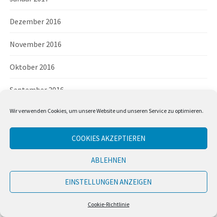
Dezember 2016
November 2016
Oktober 2016
September 2016
Wir verwenden Cookies, um unsere Website und unseren Service zu optimieren.
August 2016
Juli 2016
COOKIES AKZEPTIEREN
Juni 2016
ABLEHNEN
Mai 2016
EINSTELLUNGEN ANZEIGEN
April 2016
Cookie-Richtlinie