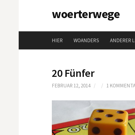
Springe
woerterwege
zum
Inhalt
HIER
WOANDERS
ANDERER L
20 Fünfer
FEBRUAR 12, 2014
/
/
1 KOMMENT