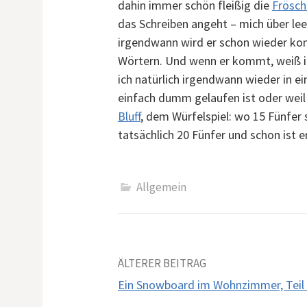
dahin immer schön fleißig die
Frösch
das Schreiben angeht – mich über l
irgendwann wird er schon wieder ko
Wörtern. Und wenn er kommt, weiß ic
ich natürlich irgendwann wieder in e
einfach dumm gelaufen ist oder weil 
Bluff
, dem Würfelspiel: wo 15 Fünfer 
tatsächlich 20 Fünfer und schon ist 
Allgemein
Beitrags-
ÄLTERER BEITRAG
Ein Snowboard im Wohnzimmer, Teil I
Navigation