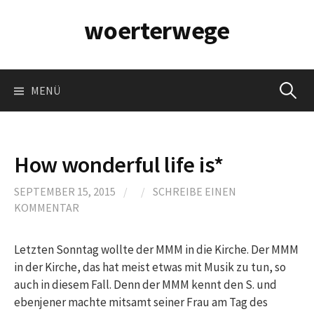
Springe
woerterwege
zum
Inhalt
Suchen
MENÜ
nach:
How wonderful life is*
SEPTEMBER 15, 2015
/
/
SCHREIBE EINEN
KOMMENTAR
Letzten Sonntag wollte der MMM in die Kirche. Der MMM
in der Kirche, das hat meist etwas mit Musik zu tun, so
auch in diesem Fall. Denn der MMM kennt den S. und
ebenjener machte mitsamt seiner Frau am Tag des