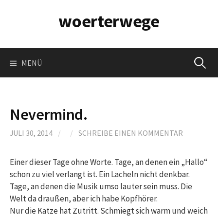
Springe
woerterwege
zum
Inhalt
Suchen
MENÜ
nach:
Nevermind.
JULI 30, 2014
/
/
SCHREIBE EINEN KOMMENTAR
Einer dieser Tage ohne Worte. Tage, an denen ein „Hallo“
schon zu viel verlangt ist. Ein Lächeln nicht denkbar.
Tage, an denen die Musik umso lauter sein muss. Die
Welt da draußen, aber ich habe Kopfhörer.
Nur die Katze hat Zutritt. Schmiegt sich warm und weich