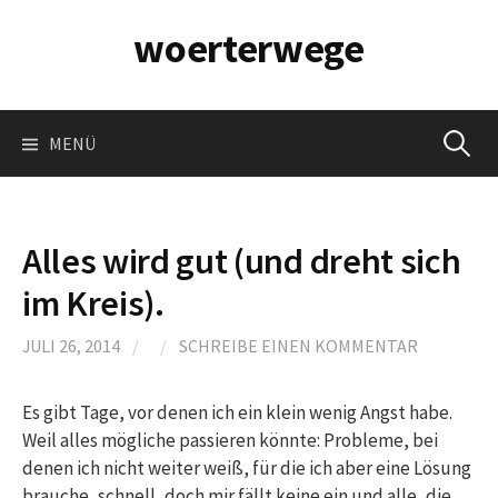
Springe
woerterwege
zum
Inhalt
Suchen
MENÜ
nach:
Alles wird gut (und dreht sich
im Kreis).
JULI 26, 2014
/
/
SCHREIBE EINEN KOMMENTAR
Es gibt Tage, vor denen ich ein klein wenig Angst habe.
Weil alles mögliche passieren könnte: Probleme, bei
denen ich nicht weiter weiß, für die ich aber eine Lösung
brauche, schnell, doch mir fällt keine ein und alle, die