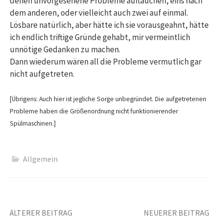
denen unvorgesehene Probleme auftauchen, eins nach
dem anderen, oder vielleicht auch zwei auf einmal.
Lösbare natürlich, aber hätte ich sie vorausgeahnt, hätte
ich endlich triftige Gründe gehabt, mir vermeintlich
unnötige Gedanken zu machen.
Dann wiederum wären all die Probleme vermutlich gar
nicht aufgetreten.
[Übrigens: Auch hier ist jegliche Sorge unbegründet. Die aufgetretenen
Probleme haben die Größenordnung nicht funktionierender
Spülmaschinen.]
Allgemein
Beitrags-
ÄLTERER BEITRAG
NEUERER BEITRAG