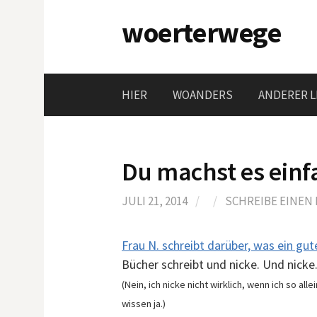
Springe
woerterwege
zum
Inhalt
HIER
WOANDERS
ANDERER L
Du machst es einf
JULI 21, 2014
/
/
SCHREIBE EINE
Frau N. schreibt darüber, was ein gu
Bücher schreibt und nicke. Und nicke
(Nein, ich nicke nicht wirklich, wenn ich so al
wissen ja.)