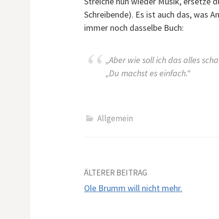
Streiche nun wieder Musik, ersetze dur
Schreibende). Es ist auch das, was A
immer noch dasselbe Buch:
„Aber wie soll ich das alles sch
„Du machst es einfach.“
Allgemein
Beitrags-
ÄLTERER BEITRAG
Ole Brumm will nicht mehr.
Navigation