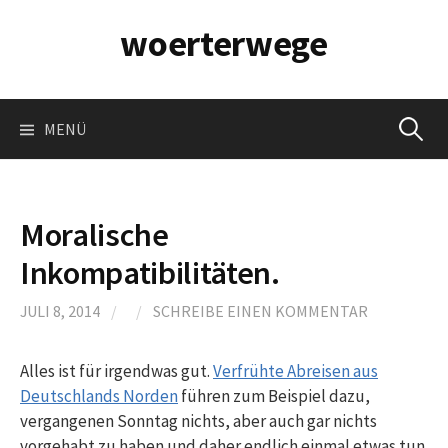
Springe
woerterwege
zum
Inhalt
Suchen
MENÜ
nach:
Moralische
Inkompatibilitäten.
JULI 8, 2014
/
/
SCHREIBE EINEN KOMMENTAR
Alles ist für irgendwas gut.
Verfrühte Abreisen aus
Deutschlands Norden
führen zum Beispiel dazu,
vergangenen Sonntag nichts, aber auch gar nichts
vorgehabt zu haben und daher endlich einmal etwas tun