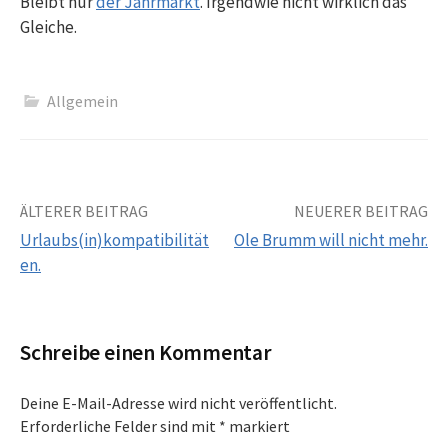
Bleibt nur
der Jahrmarkt
. Irgendwie nicht wirklich das
Gleiche.
Allgemein
Beitrags-
ÄLTERER BEITRAG
NEUERER BEITRAG
Urlaubs(in)kompatibilität
Ole Brumm will nicht mehr.
Navigation
en.
Schreibe einen Kommentar
Deine E-Mail-Adresse wird nicht veröffentlicht.
Erforderliche Felder sind mit
*
markiert