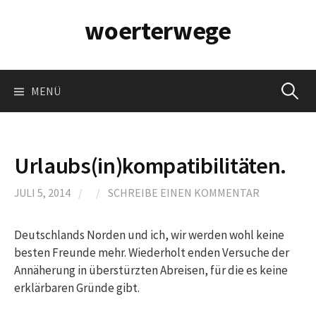
Springe
woerterwege
zum
Inhalt
Suchen
MENÜ
nach:
Urlaubs(in)kompatibilitäten.
JULI 5, 2014
/
/
SCHREIBE EINEN KOMMENTAR
Deutschlands Norden und ich, wir werden wohl keine
besten Freunde mehr. Wiederholt enden Versuche der
Annäherung in überstürzten Abreisen, für die es keine
erklärbaren Gründe gibt.