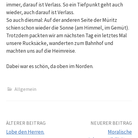
immer, darauf ist Verlass. So ein Tiefpunkt geht auch
wieder, auch darauf ist Verlass.
So auch diesmal: Auf der anderen Seite der Müritz
schien schon wieder die Sonne (am Himmel, im Gemüt).
Trotzdem packten wir am nächsten Tag ein letztes Mal
unsere Rucksäcke, wanderten zum Bahnhof und
machten uns auf die Heimreise.
Dabei war es schön, da oben im Norden.
Allgemein
Beitrags-
ÄLTERER BEITRAG
NEUERER BEITRAG
Lobe den Herren.
Moralische