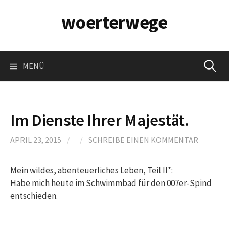
Springe
woerterwege
zum
Inhalt
Suchen
MENÜ
nach:
Im Dienste Ihrer Majestät.
APRIL 23, 2015
/
/
SCHREIBE EINEN KOMMENTAR
Mein wildes, abenteuerliches Leben, Teil II*:
Habe mich heute im Schwimmbad für den 007er-Spind
entschieden.