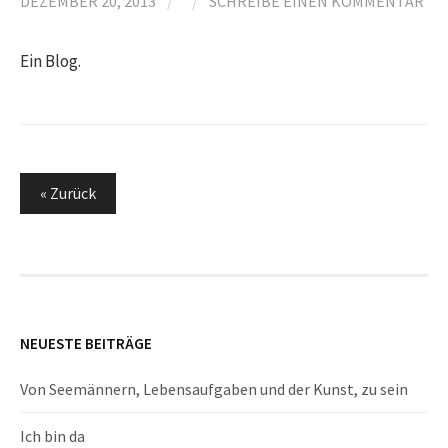
DEZEMBER 20, 2013
/
/
SCHREIBE EINEN KOMMENTAR
Ein Blog.
Seitennummerierung
« Zurück
der
Beiträge
NEUESTE BEITRÄGE
Von Seemännern, Lebensaufgaben und der Kunst, zu sein
Ich bin da