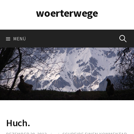
Springe
woerterwege
zum
Inhalt
Suchen
MENÜ
nach:
Huch.