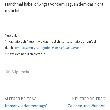
Manchmal habe ich Angst vor dem Tag, an dem das nicht
mehr hilft.
* gefühlt
** Falls Sie sich fragen, wie das möglich ist – lesen Sie sich einfach
durch
complicissimus
,
Kategorie
„vom Sichtbar werden“
*** Was ich natürlich nicht tue.
Allgemein
Beitrags-
ÄLTERER BEITRAG
NEUERER BEITRAG
Immer wieder montags*
Zeichen und Wunder.