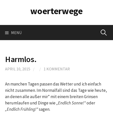
Springe
woerterwege
zum
Inhalt
Suchen
MENÜ
nach:
Harmlos.
APRIL 10, 2015
/
/
1 KOMMENTAR
An manchen Tagen passen das Wetter und ich einfach
nicht zusammen. Im Normalfall sind das Tage wie heute,
an denen alle außer mir* mit einem breiten Grinsen
herumlaufen und Dinge wie
„Endlich Sonne!“
oder
„Endlich Frühling!“
sagen.